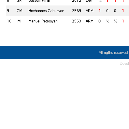
8
GM
Bassem Amin
2672
EGY
½
1
1
1
9
GM
Hovhannes Gabuzyan
2569
ARM
1
0
0
1
10
IM
Manuel Petrosyan
2553
ARM
0
½
½
1
All rigths reserv
Deve